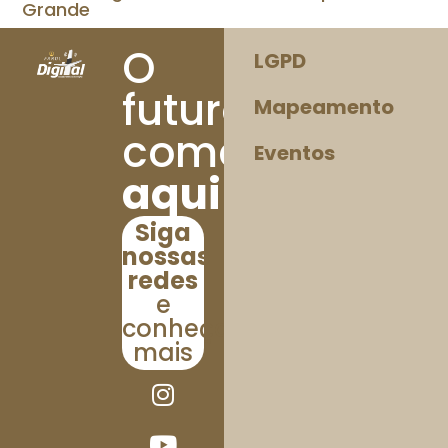
Grande
O
LGPD
futuro
Mapeamento
começa
Eventos
aqui!
Siga
nossas
redes
e
conheça
mais