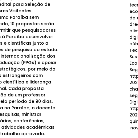
edital para Seleção de
tec
res Visitantes
eco
rama Paraíba sem
da 
todo, 10 propostas serão
áre
mitir que pesquisadores
ali
 à Paraíba desenvolver
dig
e científicas junto a
púb
os de pesquisa do estado.
Tec
 internacionalização dos
Sus
aduação (PPGs) e apoiar
Eco
stratégicos, por meio da
Seg
 estrangeiros com
htt
científica e liderança
202
nal. Cada proposta
cha
ção de um professor
seg
pelo período de 90 dias.
Dig
a na Paraíba, o docente
htt
squisas, ministrar
202
ários, conferências,
qui
s atividades acadêmicas
ino
 trabalho aprovado.