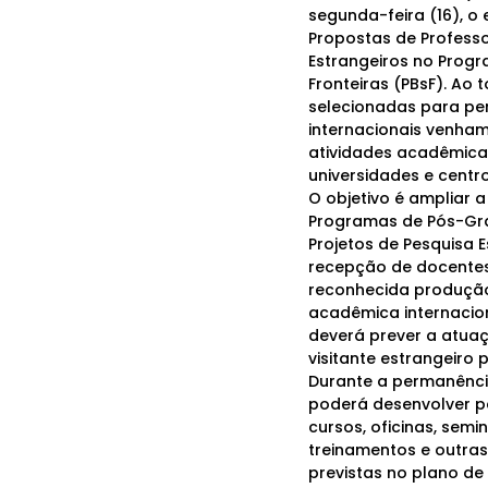
segunda-feira (16), o 
Propostas de Professo
Estrangeiros no Prog
Fronteiras (PBsF). Ao 
selecionadas para per
internacionais venham
atividades acadêmicas 
universidades e centr
O objetivo é ampliar a
Programas de Pós-Gr
Projetos de Pesquisa E
recepção de docentes
reconhecida produção 
acadêmica internacio
deverá prever a atua
visitante estrangeiro 
Durante a permanênci
poderá desenvolver pe
cursos, oficinas, semin
treinamentos e outra
previstas no plano de