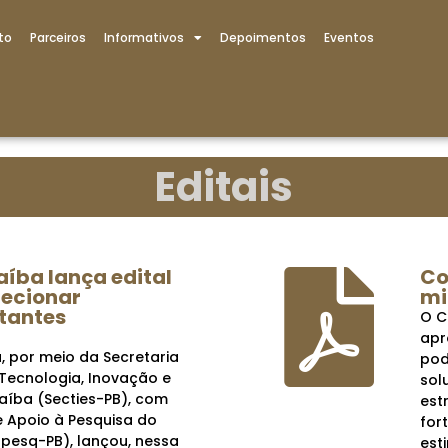
to
Parceiros
Informativos
Depoimentos
Eventos
Editais
íba lança edital
Co
lecionar
mi
itantes
O C
apr
 por meio da Secretaria
pod
 Tecnologia, Inovação e
sol
raíba (Secties-PB), com
est
 Apoio à Pesquisa do
for
pesq-PB), lançou, nessa
est