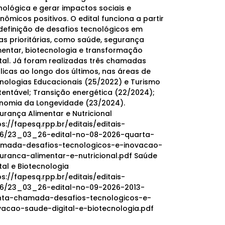
nológica e gerar impactos sociais e
nômicos positivos. O edital funciona a partir
definição de desafios tecnológicos em
as prioritárias, como saúde, segurança
mentar, biotecnologia e transformação
ital. Já foram realizadas três chamadas
licas ao longo dos últimos, nas áreas de
nologias Educacionais (25/2022) e Turismo
tentável; Transição energética (22/2024);
nomia da Longevidade (23/2024).
urança Alimentar e Nutricional
ps://fapesq.rpp.br/editais/editais-
6/23_03_26-edital-no-08-2026-quarta-
mada-desafios-tecnologicos-e-inovacao-
uranca-alimentar-e-nutricional.pdf Saúde
ital e Biotecnologia
ps://fapesq.rpp.br/editais/editais-
6/23_03_26-edital-no-09-2026-2013-
nta-chamada-desafios-tecnologicos-e-
vacao-saude-digital-e-biotecnologia.pdf