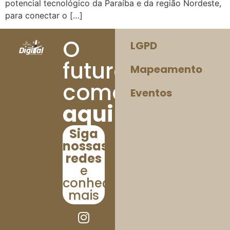
potencial tecnológico da Paraíba e da região Nordeste,
para conectar o […]
O
LGPD
futuro
Mapeamento
começa
Eventos
aqui!
Siga
nossas
redes
e
conheça
mais