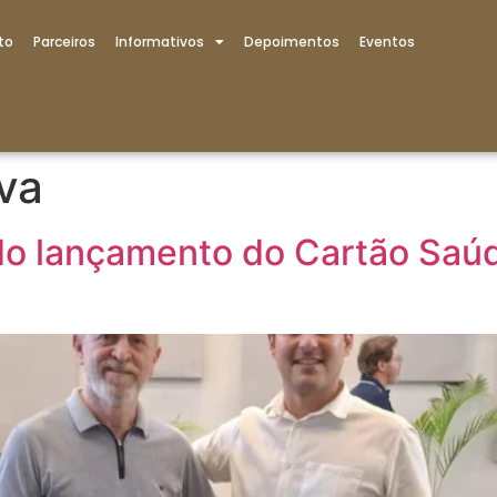
to
Parceiros
Informativos
Depoimentos
Eventos
iva
a do lançamento do Cartão Saú