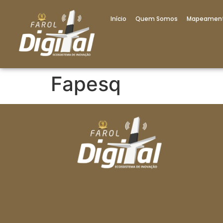
Início
Quem Somos
Mapeamen
Fapesq