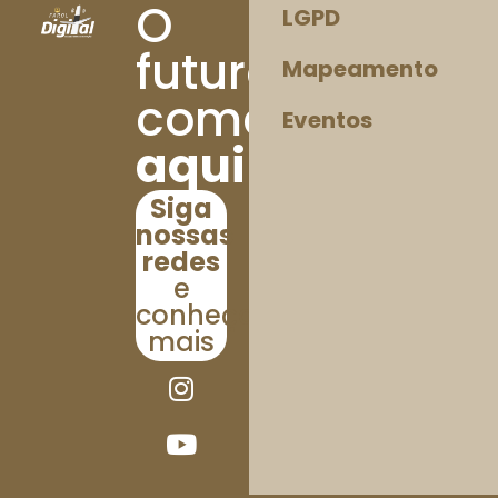
O
LGPD
futuro
Mapeamento
começa
Eventos
aqui!
Siga
nossas
redes
e
conheça
mais