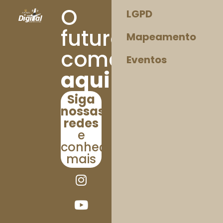
O
LGPD
futuro
Mapeamento
começa
Eventos
aqui!
Siga
nossas
redes
e
conheça
mais