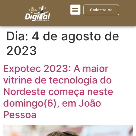
Cadastre-se
Dia:
4 de agosto de
2023
Expotec 2023: A maior
vitrine de tecnologia do
Nordeste começa neste
domingo(6), em João
Pessoa