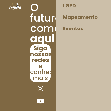
O
LGPD
futuro
Mapeamento
começa
Eventos
aqui!
Siga
nossas
redes
e
conheça
mais